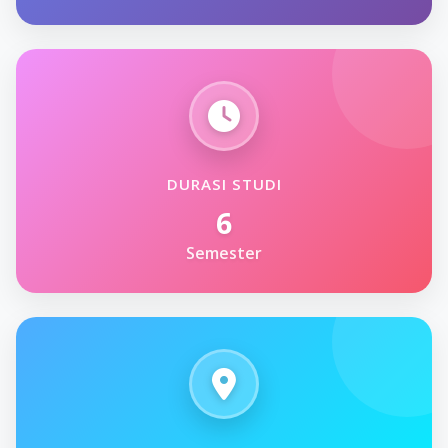
DURASI STUDI
6
Semester