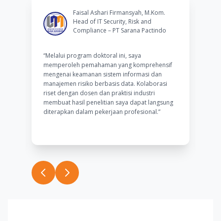
Faisal Ashari Firmansyah, M.Kom.
Head of IT Security, Risk and
a
Compliance – PT Sarana Pactindo
“Melalui program doktoral ini, saya
“P
sa
memperoleh pemahaman yang komprehensif
at
mengenai keamanan sistem informasi dan
Bi
han
manajemen risiko berbasis data. Kolaborasi
ya
riset dengan dosen dan praktisi industri
pu
membuat hasil penelitian saya dapat langsung
ka
diterapkan dalam pekerjaan profesional.”
in