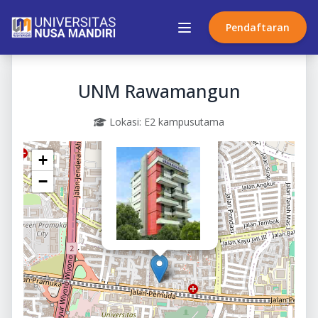
Pendaftaran
UNM Rawamangun
×
Lokasi: E2 kampusutama
UNM Rawamangun
Kode Cabang: E2
+
−