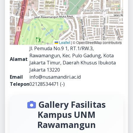
Leaflet
|
© OpenStreetMap contributors
Jl. Pemuda No.9 1, RT.1/RW.3,
Rawamangun, Kec. Pulo Gadung, Kota
Alamat
Jakarta Timur, Daerah Khusus Ibukota
Jakarta 13220
Email
info@nusamandiri.ac.id
Telepon
02128534471 (-)
Gallery Fasilitas
Kampus UNM
Rawamangun