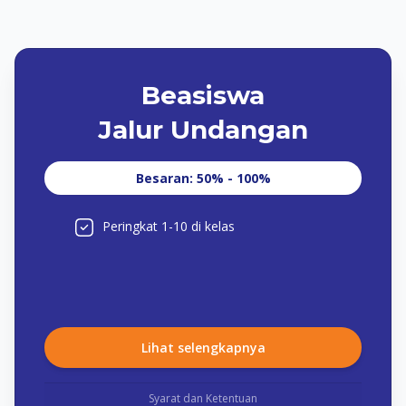
Beasiswa
Jalur Undangan
Besaran: 50% - 100%
Peringkat 1-10 di kelas
Lihat selengkapnya
Syarat dan Ketentuan