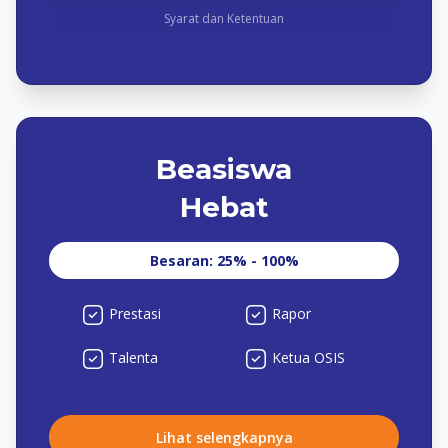
Syarat dan Ketentuan
Beasiswa
Hebat
Besaran: 25% - 100%
Prestasi
Rapor
Talenta
Ketua OSIS
Lihat selengkapnya