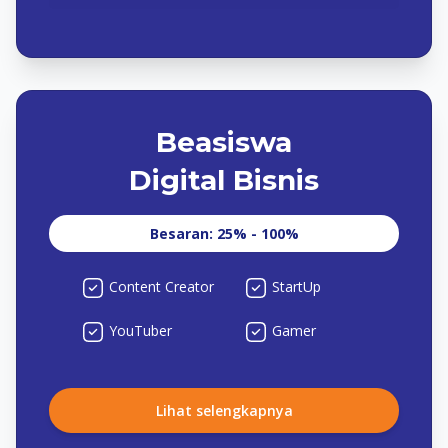
Beasiswa
Digital Bisnis
Besaran: 25% - 100%
Content Creator
StartUp
YouTuber
Gamer
Lihat selengkapnya