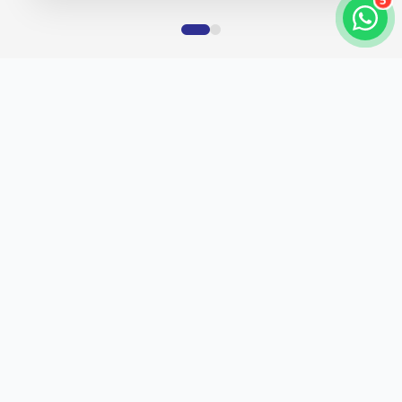
Kenapa Memilih
Universitas Nusa
Mandiri?
Kampus Terakreditasi