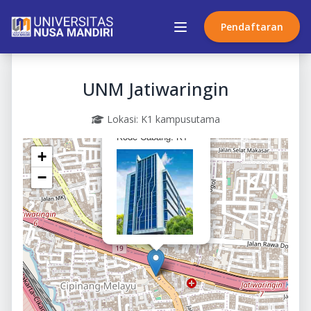
Pendaftaran
UNM Jatiwaringin
Lokasi: K1 kampusutama
×
UNM Jatiwaringin
Kode Cabang: K1
+
−