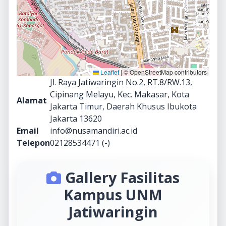
Leaflet
|
© OpenStreetMap contributors
Jl. Raya Jatiwaringin No.2, RT.8/RW.13,
Cipinang Melayu, Kec. Makasar, Kota
Alamat
Jakarta Timur, Daerah Khusus Ibukota
Jakarta 13620
Email
info@nusamandiri.ac.id
Telepon
02128534471 (-)
Gallery Fasilitas
Kampus UNM
Jatiwaringin